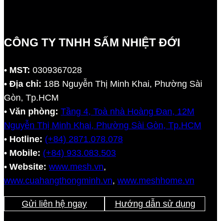
CÔNG TY TNHH SẤM NHIỆT ĐỚI
•
MST:
0309367028
•
Địa chỉ:
18B Nguyễn Thị Minh Khai, Phường Sài
Gòn, Tp.HCM
•
Văn phòng:
Tầng 4, Toà nhà Hoàng Đan, 12M
Nguyễn Thị Minh Khai, Phường Sài Gòn, Tp.HCM
•
Hotline:
(+84) 2871.078.078
•
Mobile:
(+84) 933.083.503
•
Website:
www.mesh.vn
,
www.cuahangthongminh.vn
,
www.meshhome.vn
Gửi liên hệ ngay
Hướng dẫn sử dụng