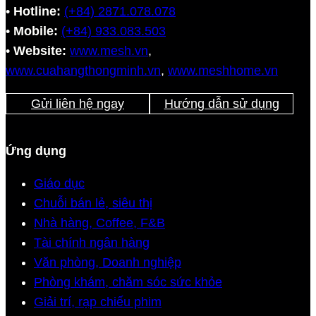
•
Hotline:
(+84) 2871.078.078
•
Mobile:
(+84) 933.083.503
•
Website:
www.mesh.vn
,
www.cuahangthongminh.vn
,
www.meshhome.vn
Gửi liên hệ ngay
Hướng dẫn sử dụng
Ứng dụng
Giáo dục
Chuỗi bán lẻ, siêu thị
Nhà hàng, Coffee, F&B
Tài chính ngân hàng
Văn phòng, Doanh nghiệp
Phòng khám, chăm sóc sức khỏe
Giải trí, rạp chiếu phim