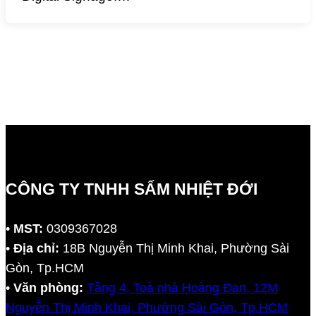
CÔNG TY TNHH SẤM NHIỆT ĐỚI
•
MST:
0309367028
•
Địa chỉ:
18B Nguyễn Thị Minh Khai, Phường Sài
Gòn, Tp.HCM
•
Văn phòng:
Tầng 4, Toà nhà Hoàng Đan, 12M
Nguyễn Thị Minh Khai, Phường Sài Gòn, Tp.HCM