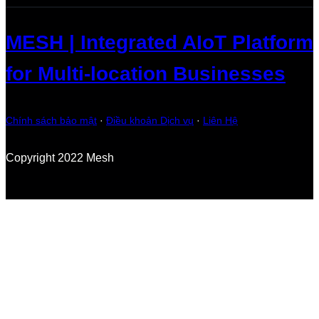
MESH | Integrated AIoT Platform
for Multi-location Businesses
Chính sách bảo mật
·
Điều khoản Dịch vụ
·
Liên Hệ
Copyright 2022 Mesh