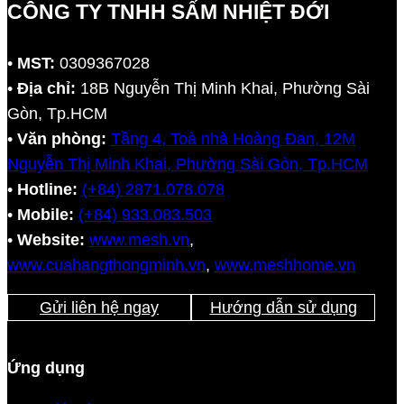
CÔNG TY TNHH SẤM NHIỆT ĐỚI
•
MST:
0309367028
•
Địa chỉ:
18B Nguyễn Thị Minh Khai, Phường Sài
Gòn, Tp.HCM
•
Văn phòng:
Tầng 4, Toà nhà Hoàng Đan, 12M
Nguyễn Thị Minh Khai, Phường Sài Gòn, Tp.HCM
•
Hotline:
(+84) 2871.078.078
•
Mobile:
(+84) 933.083.503
•
Website:
www.mesh.vn
,
www.cuahangthongminh.vn
,
www.meshhome.vn
Gửi liên hệ ngay
Hướng dẫn sử dụng
Ứng dụng