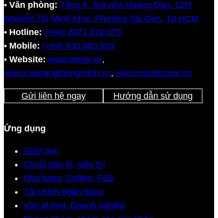
•
Văn phòng:
Tầng 4, Toà nhà Hoàng Đan, 12M
Nguyễn Thị Minh Khai, Phường Sài Gòn, Tp.HCM
•
Hotline:
(+84) 2871.078.078
•
Mobile:
(+84) 933.083.503
•
Website:
www.mesh.vn
,
www.cuahangthongminh.vn
,
www.meshhome.vn
Gửi liên hệ ngay
Hướng dẫn sử dụng
Ứng dụng
Giáo dục
Chuỗi bán lẻ, siêu thị
Nhà hàng, Coffee, F&B
Tài chính ngân hàng
Văn phòng, Doanh nghiệp